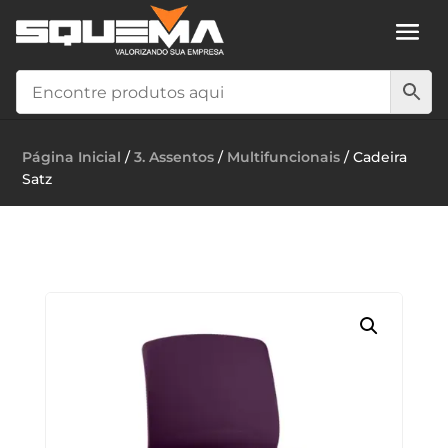
Página Inicial
/
3. Assentos
/
Multifuncionais
/ Cadeira
Satz