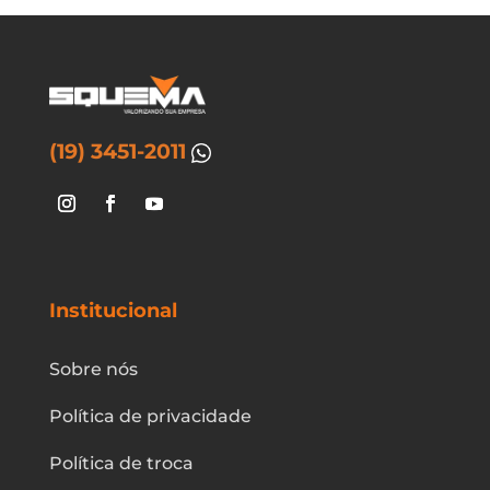
várias
variantes.
As
opções
podem
ser
(19) 3451-2011
escolhidas
na
página
do
produto
Institucional
Sobre nós
Política de privacidade
Política de troca