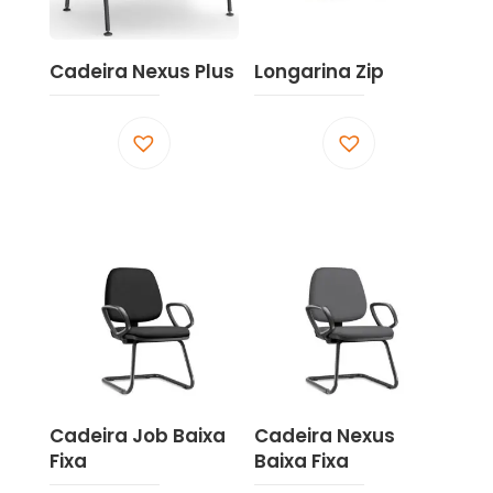
Cadeira Nexus Plus
Longarina Zip
Este
Este
produto
produto
tem
tem
várias
várias
variantes.
variantes.
As
As
opções
opções
podem
podem
ser
ser
escolhidas
escolhidas
Cadeira Job Baixa
Cadeira Nexus
na
na
Fixa
Baixa Fixa
página
página