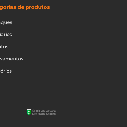
gorias de produtos
aques
iários
ntos
ivamentos
órios