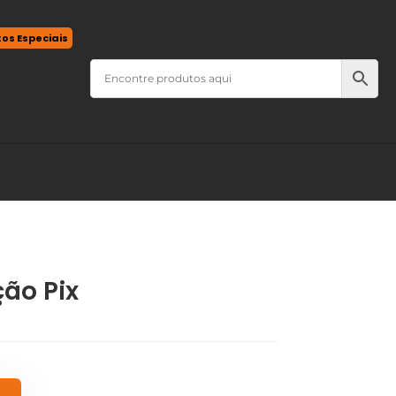
tos Especiais
ão Pix